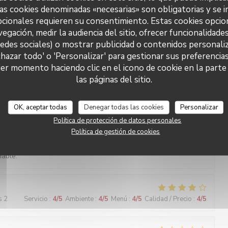
as cookies denominadas «necesarias» son obligatorias y se i
cionales requieren su consentimiento. Estas cookies opcio
vegación, medir la audiencia del sitio, ofrecer funcionalidade
s 2
Servicio
:
5
/5
Ambiente
:
5
/5
Menú
:
5
/5
Calidad / Precio
:
5
/5
redes sociales) o mostrar publicidad o contenidos personaliz
chazar todo' o 'Personalizar' para gestionar sus preferencia
L'ANGELUS
er momento haciendo clic en el icono de cookie en la parte i
las páginas del sitio.
s 3
Servicio
:
5
/5
Ambiente
:
5
/5
Menú
:
5
/5
Calidad / Precio
:
5
/5
OK, aceptar todas
Denegar todas las cookies
Personalizar
Política de protección de datos personales
s 2
Servicio
:
5
/5
Ambiente
:
5
/5
Menú
:
5
/5
Calidad / Precio
:
5
/5
Política de gestión de cookies
nable.
s 2
Servicio
:
4
/5
Ambiente
:
4
/5
Menú
:
4
/5
Calidad / Precio
:
4
/5