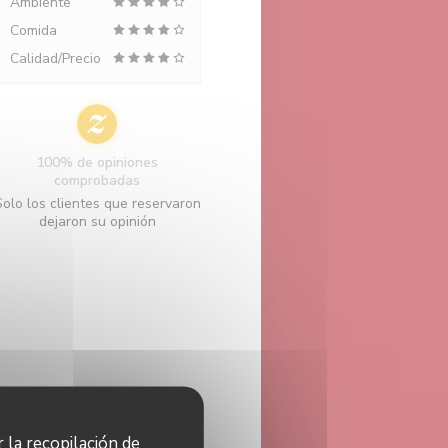
Ambiente
Comida
Calidad/Precio
100% de opiniones
comprobadas
Solo los clientes que reservaron
dejaron su opinión
r la recopilación de