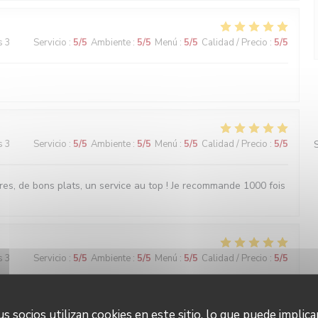
s 3
Servicio
:
5
/5
Ambiente
:
5
/5
Menú
:
5
/5
Calidad / Precio
:
5
/5
s 3
Servicio
:
5
/5
Ambiente
:
5
/5
Menú
:
5
/5
Calidad / Precio
:
5
/5
es, de bons plats, un service au top ! Je recommande 1000 fois
s 3
Servicio
:
5
/5
Ambiente
:
5
/5
Menú
:
5
/5
Calidad / Precio
:
5
/5
s socios utilizan cookies en este sitio, lo que puede implica
s 4
Servicio
:
5
/5
Ambiente
:
5
/5
Menú
:
5
/5
Calidad / Precio
:
5
/5