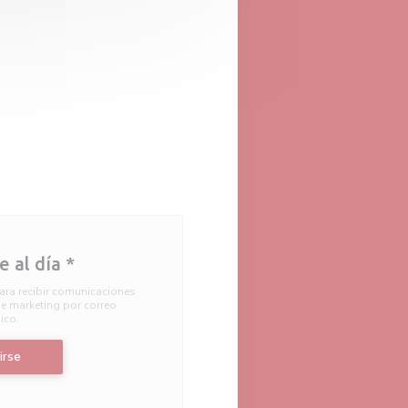
 al día
*
ara recibir comunicaciones
e marketing por correo
ico.
irse