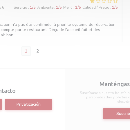
s 6
Servicio
:
1
/5
Ambiente
:
1
/5
Menú
:
1
/5
Calidad / Precio
:
1
/5
vation n'a pas été confirmée, à priori le système de réservation
 compte par le restaurant. Déçu de l'accueil fait et des
air bon.
1
2
Manténgase
ntacto
Suscríbase a nuestro boletín p
personalizadas y ofertas d
electrón
Privatización
Suscrib