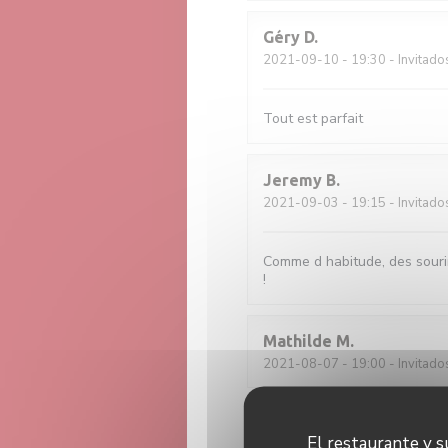
Géry
D
2021-09-10
- 19:30 - Invitado
Tout est parfait
Jeremy
B
2021-09-03
- 19:15 - Invitado
Comme d habitude, des sourir
!
Mathilde
M
2021-08-07
- 19:00 - Invitado
annelies
H
El restaurante y su
2021-08-03
- 19:00 - Invitado