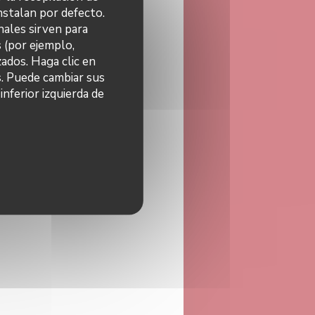
nstalan por defecto.
nales sirven para
s (por ejemplo,
ados. Haga clic en
s. Puede cambiar sus
nferior izquierda de