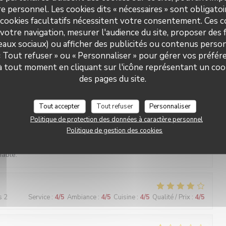
e personnel. Les cookies dits « nécessaires » sont obligatoir
 cookies facultatifs nécessitent votre consentement. Ces co
votre navigation, mesurer l'audience du site, proposer des f
s 2
Service
:
5
/5
Ambiance
:
5
/5
Cuisine
:
5
/5
Qualité / Prix
:
5
/5
seaux sociaux) ou afficher des publicités ou contenus person
 « Tout refuser » ou « Personnaliser » pour gérer vos préfé
L'ANGELUS
 à tout moment en cliquant sur l'icône représentant un coo
des pages du site.
s 3
Service
:
5
/5
Ambiance
:
5
/5
Cuisine
:
5
/5
Qualité / Prix
:
5
/5
Tout accepter
Tout refuser
Personnaliser
Politique de protection des données à caractère personnel
s 2
Service
:
5
/5
Ambiance
:
5
/5
Cuisine
:
5
/5
Qualité / Prix
:
5
/5
Politique de gestion des cookies
nable.
s 2
Service
:
4
/5
Ambiance
:
4
/5
Cuisine
:
4
/5
Qualité / Prix
:
4
/5