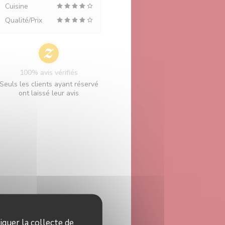
Cuisine
Qualité/Prix
100% avis vérifiés
Seuls les clients ayant réservé
ont laissé leur avis
iquer la collecte de