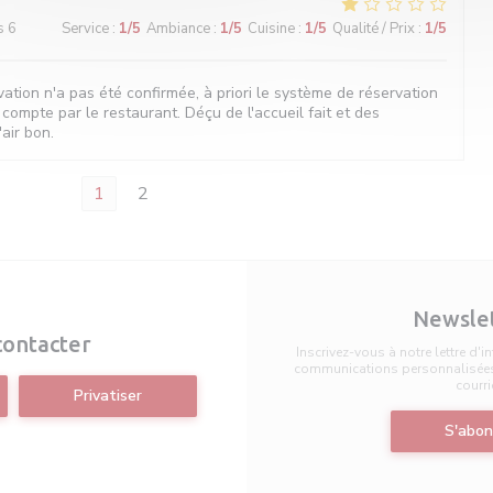
s 6
Service
:
1
/5
Ambiance
:
1
/5
Cuisine
:
1
/5
Qualité / Prix
:
1
/5
vation n'a pas été confirmée, à priori le système de réservation
 compte par le restaurant. Déçu de l'accueil fait et des
air bon.
1
2
Newsle
contacter
Inscrivez-vous à notre lettre d'
communications personnalisées 
courri
Privatiser
S'abon