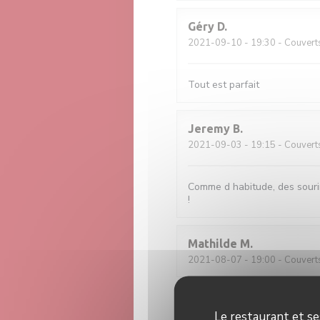
Géry
D
2021-09-10
- 19:30 - Couvert
Tout est parfait
Jeremy
B
2021-09-03
- 19:15 - Couvert
Comme d habitude, des sourir
!
Mathilde
M
2021-08-07
- 19:00 - Couvert
annelies
H
Le restaurant et se
2021-08-03
- 19:00 - Couvert