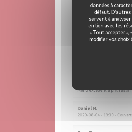
données à caractèr
défaut. D'autres
dennis
P
servent à analyser 
2021-07-25
- 19:00 - Couvert
en lien avec les ré
« Tout accepter »,
modifier vos choix
Géry
D
2021-07-15
- 19:30 - Couvert
Nathalie
D
2020-09-26
- 20:00 - Couvert
Menu excellent à prix raison
Daniel
R
2020-08-04
- 19:30 - Couvert