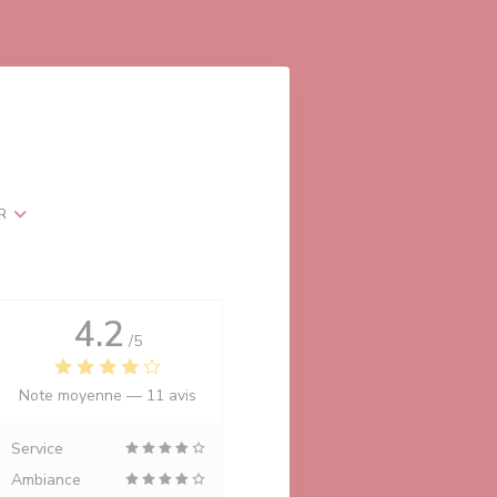
R
4.2
/5
Note moyenne —
11 avis
Service
Ambiance