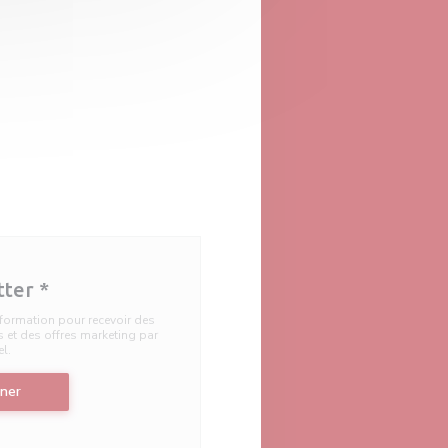
tter
*
information pour recevoir des
et des offres marketing par
el.
ner