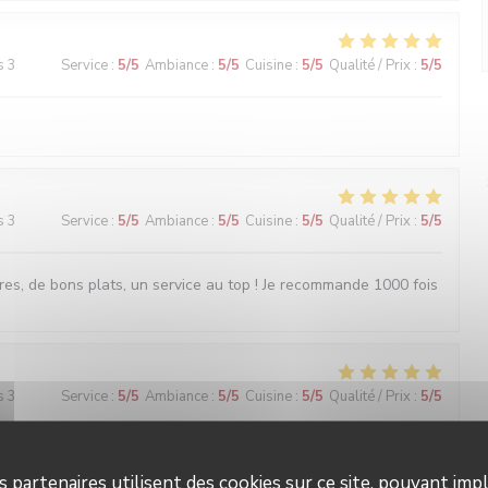
s 3
Service
:
5
/5
Ambiance
:
5
/5
Cuisine
:
5
/5
Qualité / Prix
:
5
/5
s 3
Service
:
5
/5
Ambiance
:
5
/5
Cuisine
:
5
/5
Qualité / Prix
:
5
/5
es, de bons plats, un service au top ! Je recommande 1000 fois
s 3
Service
:
5
/5
Ambiance
:
5
/5
Cuisine
:
5
/5
Qualité / Prix
:
5
/5
s partenaires utilisent des cookies sur ce site, pouvant impl
s 4
Service
:
5
/5
Ambiance
:
5
/5
Cuisine
:
5
/5
Qualité / Prix
:
5
/5