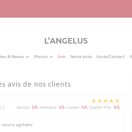
L'ANGELUS
tes & Menus
Photos
Avis
Notre kota
Accès/Contact
F
es avis de nos clients
s 2
Service
:
5
/5
Ambiance
:
5
/5
Cuisine
:
5
/5
Qualité / Prix
:
5
/5
, service agréable