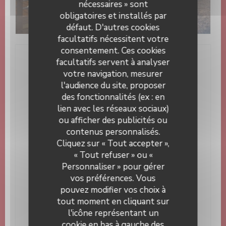
nécessaires » sont
obligatoires et installés par
défaut. D'autres cookies
facultatifs nécessitent votre
consentement. Ces cookies
facultatifs servent à analyser
Infos pratiques
votre navigation, mesurer
l'audience du site, proposer
Cuisine
des fonctionnalités (ex : en
Pâtes, Italienne, Cuisine Traditionnelle
lien avec les réseaux sociaux)
Type de restaurant
ou afficher des publicités ou
Hôtel Restaurant, Restaurant, Bar
contenus personnalisés.
L'ANGELUS
Cliquez sur « Tout accepter »,
Services
« Tout refuser » ou «
Repas de famille , Accès wifi gratuit,
Personnaliser » pour gérer
Anniversaires, Banquets, Baptême, Chaises bébés,
vos préférences. Vous
Communions, Enterrement de vie de garçon / jeune
fille, Happy Hours, Hôtel-Restaurant, Jeux de
pouvez modifier vos choix à
Fléchettes, Local à skis, Menus enfants, Ouvert les
tout moment en cliquant sur
jours fériés, Parking gratuit, Petit déjeuner, Petite
l'icône représentant un
Terrasse couverte, Peut accueillir des groupes,
cookie en bas à gauche des
Privatisation, Terrasse, Terrasse (de Mai à